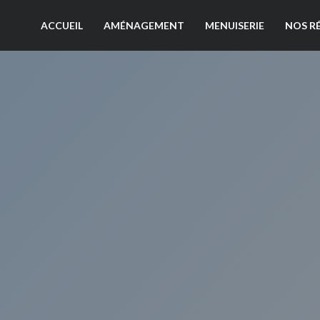
ACCUEIL
AMÉNAGEMENT
MENUISERIE
NOS RE